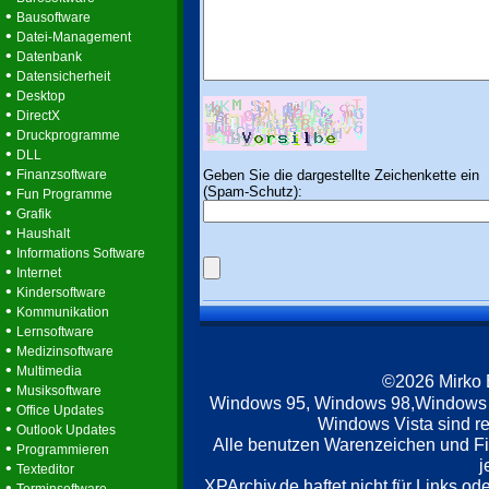
•
Bausoftware
•
Datei-Management
•
Datenbank
•
Datensicherheit
•
Desktop
•
DirectX
•
Druckprogramme
•
DLL
•
Geben Sie die dargestellte Zeichenkette ein
Finanzsoftware
(Spam-Schutz):
•
Fun Programme
•
Grafik
•
Haushalt
•
Informations Software
•
Internet
•
Kindersoftware
•
Kommunikation
•
Lernsoftware
•
Medizinsoftware
•
Multimedia
©2026 Mirko
•
Musiksoftware
Windows 95, Windows 98,Windows
•
Office Updates
Windows Vista sind re
•
Outlook Updates
Alle benutzen Warenzeichen und F
•
Programmieren
j
•
Texteditor
XPArchiv.de haftet nicht für Links o
•