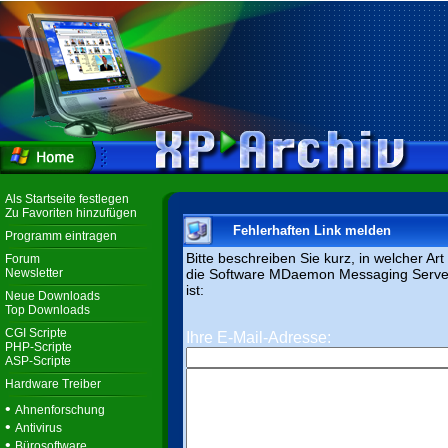
Als Startseite festlegen
Zu Favoriten hinzufügen
Fehlerhaften Link melden
Programm eintragen
Bitte beschreiben Sie kurz, in welcher Ar
Forum
Newsletter
die Software MDaemon Messaging Server 
ist:
Neue Downloads
Top Downloads
CGI Scripte
Ihre E-Mail-Adresse:
PHP-Scripte
ASP-Scripte
Hardware Treiber
•
Ahnenforschung
•
Antivirus
•
Bürosoftware