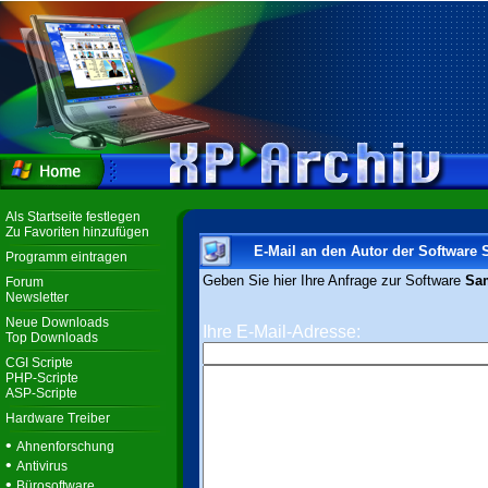
Als Startseite festlegen
Zu Favoriten hinzufügen
E-Mail an den Autor der Software
Programm eintragen
Geben Sie hier Ihre Anfrage zur Software
Sam
Forum
Newsletter
Neue Downloads
Ihre E-Mail-Adresse:
Top Downloads
CGI Scripte
PHP-Scripte
ASP-Scripte
Hardware Treiber
•
Ahnenforschung
•
Antivirus
•
Bürosoftware