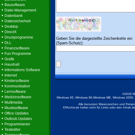
•
Bausoftware
•
Datei-Management
•
Datenbank
•
Datensicherheit
•
Desktop
•
DirectX
•
Druckprogramme
Geben Sie die dargestellte Zeichenkette ein
•
(Spam-Schutz):
DLL
•
Finanzsoftware
•
Fun Programme
•
Grafik
•
Haushalt
•
Informations Software
•
Internet
•
Kindersoftware
•
Kommunikation
•
Lernsoftware
©2026 M
•
Medizinsoftware
Windows 95, Windows 98,Windows ME, Windows 2000, Wi
•
Multimedia
Alle benutzen Warenzeichen und Firmenb
•
Musiksoftware
XPArchiv.de haftet nicht für Links oder den Inhalt 
•
Office Updates
•
Outlook Updates
•
Programmieren
•
Texteditor
•