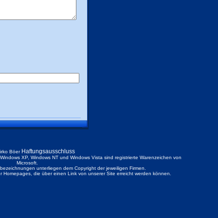
Haftungsausschluss
irko Böer
ndows XP, Windows NT und Windows Vista sind registrierte Warenzeichen von
Microsoft.
ezeichnungen unterliegen dem Copyright der jeweiligen Firmen.
der Homepages, die über einen Link von unserer Site erreicht werden können.