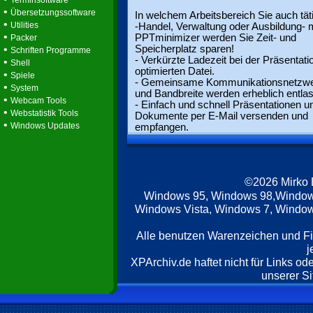
Terminsoftware
•
Übersetzungssoftware
In welchem Arbeitsbereich Sie auch täti
•
Utilities
-Handel, Verwaltung oder Ausbildung- m
•
PPTminimizer werden Sie Zeit- und
Packer
•
Speicherplatz sparen!
Schriften Programme
- Verkürzte Ladezeit bei der Präsentati
•
Shell
optimierten Datei.
•
Spiele
- Gemeinsame Kommunikationsnetzw
•
System
und Bandbreite werden erheblich entlas
•
Webcam Tools
- Einfach und schnell Präsentationen u
•
Webstatistik Tools
Dokumente per E-Mail versenden und
•
Windows Updates
empfangen.
©2026 Mirko
Windows 95, Windows 98,Window
Windows Vista, Windows 7, Windows
Alle benutzen Warenzeichen und F
j
XPArchiv.de haftet nicht für Links o
unserer Si