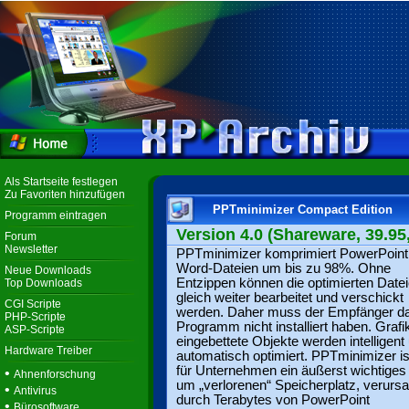
Als Startseite festlegen
Zu Favoriten hinzufügen
PPTminimizer Compact Edition
Programm eintragen
Version 4.0 (Shareware, 39.95
Forum
Newsletter
PPTminimizer komprimiert PowerPoint
Word-Dateien um bis zu 98%. Ohne
Neue Downloads
Entzippen können die optimierten Date
Top Downloads
gleich weiter bearbeitet und verschickt
CGI Scripte
werden. Daher muss der Empfänger d
PHP-Scripte
Programm nicht installiert haben. Graf
ASP-Scripte
eingebettete Objekte werden intelligent
Hardware Treiber
automatisch optimiert. PPTminimizer i
für Unternehmen ein äußerst wichtiges
•
Ahnenforschung
um „verlorenen“ Speicherplatz, verursa
•
Antivirus
durch Terabytes von PowerPoint
•
Bürosoftware