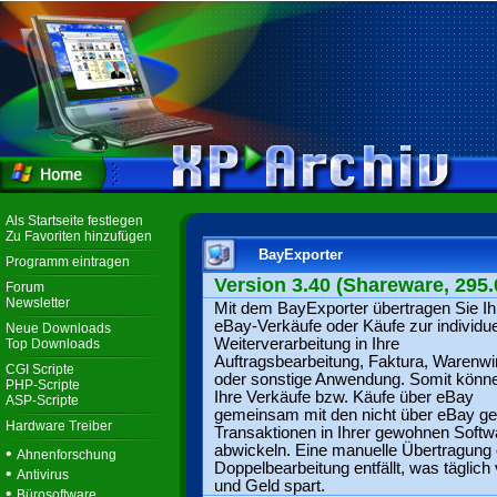
Als Startseite festlegen
Zu Favoriten hinzufügen
BayExporter
Programm eintragen
Version 3.40 (Shareware, 295.
Forum
Newsletter
Mit dem BayExporter übertragen Sie Ih
eBay-Verkäufe oder Käufe zur individue
Neue Downloads
Weiterverarbeitung in Ihre
Top Downloads
Auftragsbearbeitung, Faktura, Warenwi
CGI Scripte
oder sonstige Anwendung. Somit könn
PHP-Scripte
Ihre Verkäufe bzw. Käufe über eBay
ASP-Scripte
gemeinsam mit den nicht über eBay get
Hardware Treiber
Transaktionen in Ihrer gewohnen Softw
abwickeln. Eine manuelle Übertragung
•
Ahnenforschung
Doppelbearbeitung entfällt, was täglich v
•
Antivirus
und Geld spart.
•
Bürosoftware