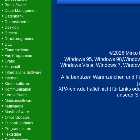
•
Bausoftware
•
Datei-Management
•
Datenbank
•
Datensicherheit
•
Desktop
•
DirectX
•
Druckprogramme
•
DLL
•
Finanzsoftware
©2026 Mirko
•
Fun Programme
Windows 95, Windows 98,Window
•
Grafik
Windows Vista, Windows 7, Windows
•
Haushalt
•
Informations Software
Alle benutzen Warenzeichen und F
•
Internet
j
•
Kindersoftware
XPArchiv.de haftet nicht für Links o
•
Kommunikation
•
unserer Si
Lernsoftware
•
Medizinsoftware
•
Multimedia
•
Musiksoftware
•
Office Updates
•
Outlook Updates
•
Programmieren
•
Texteditor
•