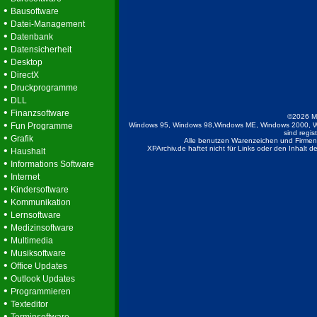
•
Bausoftware
•
Datei-Management
•
Datenbank
•
Datensicherheit
•
Desktop
•
DirectX
•
Druckprogramme
•
DLL
•
Finanzsoftware
©2026 M
•
Fun Programme
Windows 95, Windows 98,Windows ME, Windows 2000, W
sind regis
•
Grafik
Alle benutzen Warenzeichen und Firmenb
•
XPArchiv.de haftet nicht für Links oder den Inhalt 
Haushalt
•
Informations Software
•
Internet
•
Kindersoftware
•
Kommunikation
•
Lernsoftware
•
Medizinsoftware
•
Multimedia
•
Musiksoftware
•
Office Updates
•
Outlook Updates
•
Programmieren
•
Texteditor
•