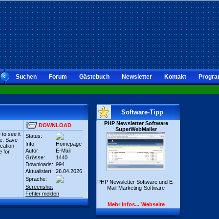
Suchen
Forum
Gästebuch
Newsletter
Kontakt
Progra
Software-Tipp
PHP Newsletter Software
DOWNLOAD
SuperWebMailer
 to see it
Status:
le. Save
Info:
Homepage
ication
Autor:
E-Mail
e for
Grösse:
1440
Downloads:
994
Aktualisiert:
26.04.2026
Sprache:
PHP Newsletter Software und E-
Screenshot
Mail-Marketing-Software
Fehler melden
Mehr Infos...
Webseite