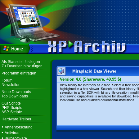
Als Startseite festlegen
Zu Favoriten hinzufügen
Miraplacid Data Viewer
Programm eintragen
Version 4.0 (Shareware, 49.95 $)
Forum
Newsletter
View binary file internals as a tree. Select a tree node
highlighted in a hex viewer. Search and filter binary fi
Neue Downloads
selection to a file. SDK with binary file creation, modif
Top Downloads
and saving capabilities is available for download. Fre
individual use and qualified educational institutions.
CGI Scripte
PHP-Scripte
ASP-Scripte
Hardware Treiber
•
Ahnenforschung
•
Antivirus
•
Bürosoftware