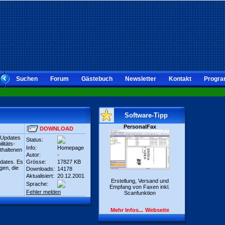
Suchen
Forum
Gästebuch
Newsletter
Kontakt
Progra
Software-Tipp
PersonalFax
DOWNLOAD
n Updates
Status:
litäts-
Info:
Homepage
thaltenen
Autor:
-
pdates. Es
Grösse:
17827 KB
gen, die
Downloads:
14178
Aktualisiert:
20.12.2001
Erstellung, Versand und
Sprache:
Empfang von Faxen inkl.
Fehler melden
Scanfunktion
Mehr Infos...
Webseite