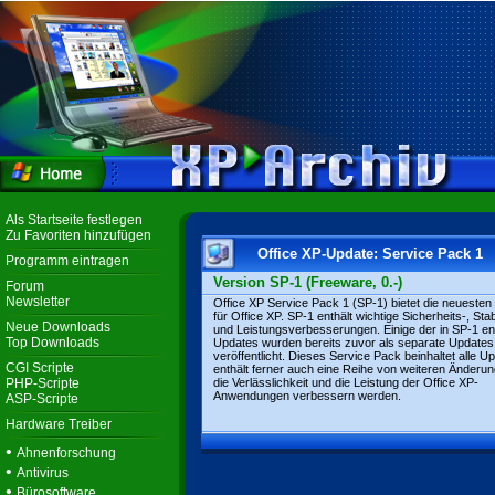
Als Startseite festlegen
Zu Favoriten hinzufügen
Office XP-Update: Service Pack 1
Programm eintragen
Version SP-1 (Freeware, 0.-)
Forum
Newsletter
Office XP Service Pack 1 (SP-1) bietet die neueste
für Office XP. SP-1 enthält wichtige Sicherheits-, Stabi
Neue Downloads
und Leistungsverbesserungen. Einige der in SP-1 en
Top Downloads
Updates wurden bereits zuvor als separate Updates
veröffentlicht. Dieses Service Pack beinhaltet alle U
CGI Scripte
enthält ferner auch eine Reihe von weiteren Änderun
PHP-Scripte
die Verlässlichkeit und die Leistung der Office XP-
Anwendungen verbessern werden.
ASP-Scripte
Hardware Treiber
•
Ahnenforschung
•
Antivirus
•
Bürosoftware