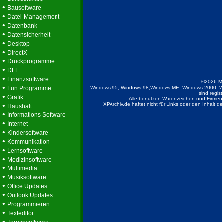
•
Bausoftware
•
Datei-Management
•
Datenbank
•
Datensicherheit
•
Desktop
•
DirectX
•
Druckprogramme
•
DLL
•
Finanzsoftware
©2026 M
•
Fun Programme
Windows 95, Windows 98,Windows ME, Windows 2000, W
sind regis
•
Grafik
Alle benutzen Warenzeichen und Firmenb
•
XPArchiv.de haftet nicht für Links oder den Inhalt 
Haushalt
•
Informations Software
•
Internet
•
Kindersoftware
•
Kommunikation
•
Lernsoftware
•
Medizinsoftware
•
Multimedia
•
Musiksoftware
•
Office Updates
•
Outlook Updates
•
Programmieren
•
Texteditor
•