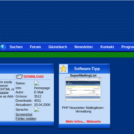
Suchen
Forum
Gästebuch
Newsletter
Kontakt
Progra
Software-Tipp
SuperMailingList
DOWNLOAD
to easily
Status:
rowser
Info:
Homepage
y DHTML or
Autor:
E-Mail
ailable
ge as Add-
Grösse:
3512
Downloads:
4011
Aktualisiert:
20.04.2006
PHP Newsletter Mailinglisten-
Sprache:
Verwaltung
Screenshot
Fehler melden
Mehr Infos...
Webseite