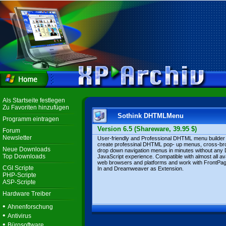
Als Startseite festlegen
Zu Favoriten hinzufügen
Sothink DHTMLMenu
Programm eintragen
Version 6.5 (Shareware, 39.95 $)
Forum
Newsletter
User-friendly and Professional DHTML menu builder 
create professinal DHTML pop- up menus, cross-b
Neue Downloads
drop down navigation menus in minutes without an
Top Downloads
JavaScript experience. Compatible with almost all av
web browsers and platforms and work with FrontPa
CGI Scripte
In and Dreamweaver as Extension.
PHP-Scripte
ASP-Scripte
Hardware Treiber
•
Ahnenforschung
•
Antivirus
•
Bürosoftware