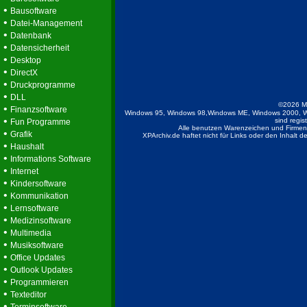
•
Bausoftware
•
Datei-Management
•
Datenbank
•
Datensicherheit
•
Desktop
•
DirectX
•
Druckprogramme
•
DLL
©2026 M
•
Finanzsoftware
Windows 95, Windows 98,Windows ME, Windows 2000, W
•
sind regis
Fun Programme
Alle benutzen Warenzeichen und Firmenb
•
Grafik
XPArchiv.de haftet nicht für Links oder den Inhalt 
•
Haushalt
•
Informations Software
•
Internet
•
Kindersoftware
•
Kommunikation
•
Lernsoftware
•
Medizinsoftware
•
Multimedia
•
Musiksoftware
•
Office Updates
•
Outlook Updates
•
Programmieren
•
Texteditor
•