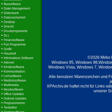
•
Bausoftware
•
Datei-Management
•
Datenbank
•
Datensicherheit
•
Desktop
•
DirectX
•
Druckprogramme
•
DLL
•
Finanzsoftware
•
Fun Programme
•
Grafik
•
Haushalt
©2026 Mirko
•
Informations Software
•
Windows 95, Windows 98,Window
Internet
•
Windows Vista, Windows 7, Windows
Kindersoftware
•
Kommunikation
•
Lernsoftware
Alle benutzen Warenzeichen und F
•
Medizinsoftware
j
•
Multimedia
XPArchiv.de haftet nicht für Links o
•
Musiksoftware
unserer Si
•
Office Updates
•
Outlook Updates
•
Programmieren
•
Texteditor
•