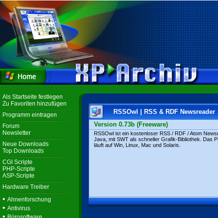
Als Startseite festlegen
Zu Favoriten hinzufügen
RSSOwl | RSS & RDF Newsreader
Programm eintragen
Version 0.73b (Freeware)
Forum
Newsletter
RSSOwl ist ein kostenloser RSS / RDF / Atom Newsr
Java, mit SWT als schneller Grafik-Bibliothek. Das
Neue Downloads
läuft auf Win, Linux, Mac und Solaris.
Top Downloads
CGI Scripte
PHP-Scripte
ASP-Scripte
Hardware Treiber
•
Ahnenforschung
•
Antivirus
•
Bürosoftware