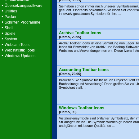
Terminsoftware
(Demo, 39.95)
•
Übersetzungssoftware
Sie haben schon immer nach unserer Symbolsamml
•
gesucht. Einerseits bekommen Sie einen Set von fris
Utilities
innovativ gestalteten Symbolen für Ihre ...
•
Packer
•
Schriften Programme
•
Shell
•
Archive Toolbar Icons
Spiele
(Demo, 29.95)
•
System
Archiv Toolbar Icons ist eine Sammlung von Lager To
•
Webcam Tools
Icons für Entwickler von Archiv-und Backup-Software
•
Webstatistik Tools
Websites und Anwendungen torrent. Diese lizenzfreien
•
Windows Updates
Accounting Toolbar Icons
(Demo, 79.95)
Brauchen Sie Symbole für Ihr neuen Projekt? Geht e
Buchhaltung und Verwaltung? Dann greifen Sie zu! U
Symbolset stellt ...
Windows Toolbar Icons
(Demo, 99)
Vistaleistensymbole sind brillanter Symbolsatz, der im
Stil ausgeführt ist. Die Symbole wurden gründlich erar
und glänzen mit bester Qualität, so ...