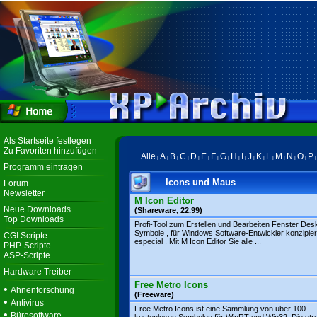
Als Startseite festlegen
Zu Favoriten hinzufügen
Alle
A
B
C
D
E
F
G
H
I
J
K
L
M
N
O
P
|
|
|
|
|
|
|
|
|
|
|
|
|
|
|
|
Programm eintragen
Icons und Maus
Forum
Newsletter
M Icon Editor
Neue Downloads
(Shareware, 22.99)
Top Downloads
Profi-Tool zum Erstellen und Bearbeiten Fenster Des
Symbole , für Windows Software-Entwickler konzipier
CGI Scripte
especial . Mit M Icon Editor Sie alle ...
PHP-Scripte
ASP-Scripte
Hardware Treiber
Free Metro Icons
•
Ahnenforschung
(Freeware)
•
Antivirus
Free Metro Icons ist eine Sammlung von über 100
•
Bürosoftware