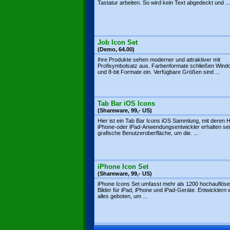
Tastatur arbeiten. So wird kein Text abgedeckt und ...
Job Icon Set
(Demo, 64.00)
Ihre Produkte sehen moderner und attraktiver mit
Profisymbolsatz aus. Farbenformate schließen Win
und 8-bit Formate ein. Verfügbare Größen sind ...
Tab Bar iOS Icons
(Shareware, 99,- US)
Hier ist ein Tab Bar Icons iOS Sammlung, mit deren Hi
iPhone-oder iPad-Anwendungsentwickler erhalten se
grafische Benutzeroberfläche, um die. ...
iPhone Icon Set
(Shareware, 99,- US)
iPhone Icons Set umfasst mehr als 1200 hochauflös
Bilder für iPad, iPhone und iPad-Geräte. Entwicklern w
alles geboten, um ...