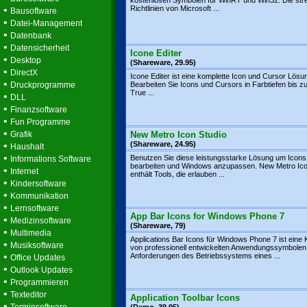
kostenlosen Symbolen für WinRT und Win32. Die str
•
Richtlinien von Microsoft ...
Bausoftware
•
Datei-Management
•
Datenbank
•
Datensicherheit
Icone Editer
•
Desktop
(Shareware, 29.95)
•
DirectX
Icone Editer ist eine komplette Icon und Cursor Lösu
•
Druckprogramme
Bearbeiten Sie Icons und Cursors in Farbtiefen bis zu
True ...
•
DLL
•
Finanzsoftware
•
Fun Programme
•
Grafik
New Metro Icon Studio
•
(Shareware, 24.95)
Haushalt
•
Benutzen Sie diese leistungsstarke Lösung um Icons
Informations Software
bearbeiten und Windows anzupassen. New Metro Ico
•
Internet
enthält Tools, die erlauben ...
•
Kindersoftware
•
Kommunikation
•
Lernsoftware
App Bar Icons for Windows Phone 7
•
Medizinsoftware
(Shareware, 79)
•
Multimedia
Applications Bar Icons für Windows Phone 7 ist eine K
•
Musiksoftware
von professionell entwickelten Anwendungssymbolen, 
•
Anforderungen des Betriebssystems eines ...
Office Updates
•
Outlook Updates
•
Programmieren
•
Texteditor
Application Toolbar Icons
•