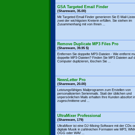
GSA Targeted Email Finder
(Shareware, 35.00)
Mit Targeted Email Finder generieren Sie E-Mail-Liste
zwei der wichtigsten Kreterin erfüllen. Sie stehen im
Zusammenhang mit von Ihnen ...
Remove Duplicate MP3 Files Pro
(Shareware, 39.95 $)
Entfernen Sie doppelte MP3-Dateien - Wie entfernt m
doppelte MP3-Dateien? Finden Sie MP3 Dateien auf
Computer duplizieren, löschen Sie ...
NewsLetter Pro
(Shareware, 20.00)
Leistungsfähiges Mailprogramm zum Erstellen von
personalisierten Serienmails. Statt der üblichen und
unpersönlichen Mails erhalten Ihre Kunden absofort in
zugeschnittene und ...
UltraMixer Professional
(Shareware, 179)
UltraMixer ist eine DJ-Mixing-Software mit der CDs o
digitale Musik in zahlreichen Formaten wie MP3, WM
OGG oder WAV ...