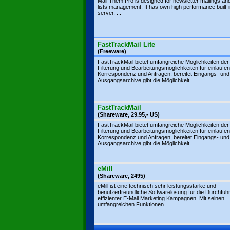
Mail Them Pro is designed for newsletter mailings and
lists management. It has own high performance built
server, ...
FastTrackMail Lite
(Freeware)
FastTrackMail bietet umfangreiche Möglichkeiten der
Filterung und Bearbeitungsmöglichkeiten für einlaufe
Korrespondenz und Anfragen, bereitet Eingangs- und
Ausgangsarchive gibt die Möglichkeit ...
FastTrackMail
(Shareware, 29.95,- US)
FastTrackMail bietet umfangreiche Möglichkeiten der
Filterung und Bearbeitungsmöglichkeiten für einlaufe
Korrespondenz und Anfragen, bereitet Eingangs- und
Ausgangsarchive gibt die Möglichkeit ...
eMill
(Shareware, 2495)
eMill ist eine technisch sehr leistungsstarke und
benutzerfreundliche Softwarelösung für die Durchfüh
effizienter E-Mail Marketing Kampagnen. Mit seinen
umfangreichen Funktionen ...