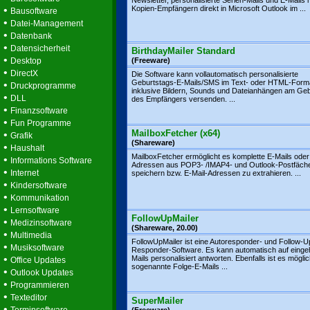
Newsletter, personalisierte Serien-Mails und E-Mails 
•
Kopien-Empfängern direkt in Microsoft Outlook im ...
Bausoftware
•
Datei-Management
•
Datenbank
•
Datensicherheit
BirthdayMailer Standard
•
Desktop
(Freeware)
•
DirectX
Die Software kann vollautomatisch personalisierte
Geburtstags-E-Mails/SMS im Text- oder HTML-Form
•
Druckprogramme
inklusive Bildern, Sounds und Dateianhängen am Geb
•
DLL
des Empfängers versenden. ...
•
Finanzsoftware
•
Fun Programme
MailboxFetcher (x64)
•
Grafik
(Shareware)
•
Haushalt
MailboxFetcher ermöglicht es komplette E-Mails oder
•
Informations Software
Adressen aus POP3- /IMAP4- und Outlook-Postfäch
•
Internet
speichern bzw. E-Mail-Adressen zu extrahieren. ...
•
Kindersoftware
•
Kommunikation
•
Lernsoftware
FollowUpMailer
•
Medizinsoftware
(Shareware, 20.00)
•
Multimedia
FollowUpMailer ist eine Autoresponder- und Follow-U
•
Musiksoftware
Responder-Software. Es kann automatisch auf einge
•
Mails personalisiert antworten. Ebenfalls ist es mögli
Office Updates
sogenannte Folge-E-Mails ...
•
Outlook Updates
•
Programmieren
•
Texteditor
SuperMailer
•