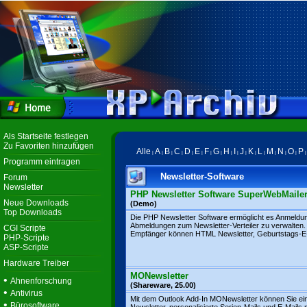
Als Startseite festlegen
Zu Favoriten hinzufügen
Alle
A
B
C
D
E
F
G
H
I
J
K
L
M
N
O
P
|
|
|
|
|
|
|
|
|
|
|
|
|
|
|
|
Programm eintragen
Newsletter-Software
Forum
Newsletter
PHP Newsletter Software SuperWebMaile
Neue Downloads
(Demo)
Top Downloads
Die PHP Newsletter Software ermöglicht es Anmeldu
Abmeldungen zum Newsletter-Verteiler zu verwalten.
CGI Scripte
Empfänger können HTML Newsletter, Geburtstags-E-M
PHP-Scripte
ASP-Scripte
Hardware Treiber
MONewsletter
•
Ahnenforschung
(Shareware, 25.00)
•
Antivirus
Mit dem Outlook Add-In MONewsletter können Sie ei
•
Bürosoftware