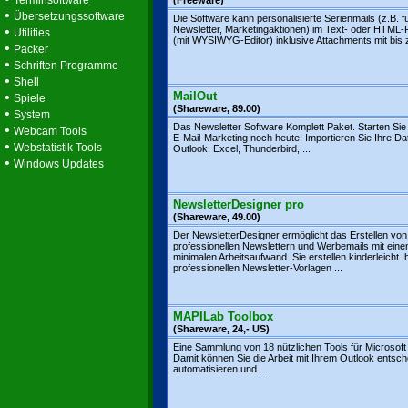
Terminsoftware
(Freeware)
•
Übersetzungssoftware
Die Software kann personalisierte Serienmails (z.B. f
•
Newsletter, Marketingaktionen) im Text- oder HTML
Utilities
(mit WYSIWYG-Editor) inklusive Attachments mit bis z
•
Packer
•
Schriften Programme
•
Shell
•
MailOut
Spiele
(Shareware, 89.00)
•
System
Das Newsletter Software Komplett Paket. Starten Sie j
•
Webcam Tools
E-Mail-Marketing noch heute! Importieren Sie Ihre D
•
Webstatistik Tools
Outlook, Excel, Thunderbird, ...
•
Windows Updates
NewsletterDesigner pro
(Shareware, 49.00)
Der NewsletterDesigner ermöglicht das Erstellen von
professionellen Newslettern und Werbemails mit ein
minimalen Arbeitsaufwand. Sie erstellen kinderleicht I
professionellen Newsletter-Vorlagen ...
MAPILab Toolbox
(Shareware, 24,- US)
Eine Sammlung von 18 nützlichen Tools für Microsoft
Damit können Sie die Arbeit mit Ihrem Outlook entsc
automatisieren und ...