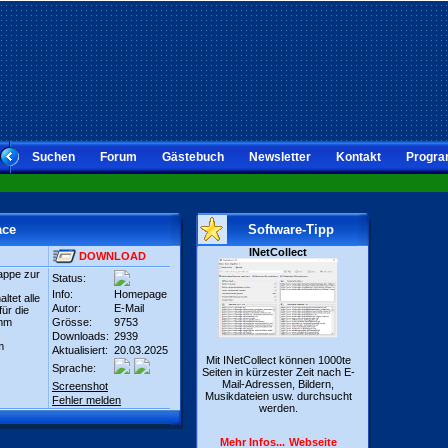
Suchen
Forum
Gästebuch
Newsletter
Kontakt
Progra
ace
Software-Tipp
INetCollect
DOWNLOAD
appe zur
Status:
Info:
Homepage
ltet alle
Autor:
E-Mail
ür die
amm
Grösse:
9753
Downloads:
2939
m
Aktualisiert:
20.03.2025
Mit INetCollect können 1000te
Sprache:
Seiten in kürzester Zeit nach E-
Mail-Adressen, Bildern,
Screenshot
Musikdateien usw. durchsucht
Fehler melden
werden.
Mehr Infos...
Webseite