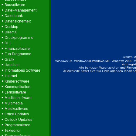
•
Bausoftware
•
Datei-Management
•
Datenbank
•
Datensicherheit
•
Desktop
•
DirectX
•
Druckprogramme
•
DLL
•
Finanzsoftware
•
Fun Programme
©2026 M
•
Grafik
Windows 95, Windows 98,Windows ME, Windows 2000, W
•
sind regis
Haushalt
Alle benutzen Warenzeichen und Firmenb
•
Informations Software
XPArchiv.de haftet nicht für Links oder den Inhalt 
•
Internet
•
Kindersoftware
•
Kommunikation
•
Lernsoftware
•
Medizinsoftware
•
Multimedia
•
Musiksoftware
•
Office Updates
•
Outlook Updates
•
Programmieren
•
Texteditor
•