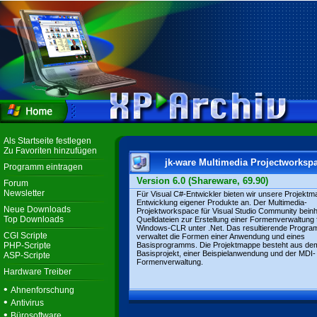
Als Startseite festlegen
Zu Favoriten hinzufügen
jk-ware Multimedia Projectworksp
Programm eintragen
Version 6.0 (Shareware, 69.90)
Forum
Newsletter
Für Visual C#-Entwickler bieten wir unsere Projektm
Entwicklung eigener Produkte an. Der Multimedia-
Neue Downloads
Projektworkspace für Visual Studio Community beinha
Top Downloads
Quelldateien zur Erstellung einer Formenverwaltung f
Windows-CLR unter .Net. Das resultierende Progr
CGI Scripte
verwaltet die Formen einer Anwendung und eines
PHP-Scripte
Basisprogramms. Die Projektmappe besteht aus de
Basisprojekt, einer Beispielanwendung und der MDI-
ASP-Scripte
Formenverwaltung.
Hardware Treiber
•
Ahnenforschung
•
Antivirus
•
Bürosoftware