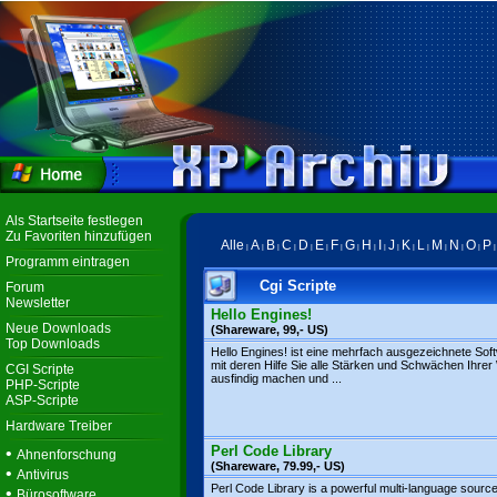
Als Startseite festlegen
Zu Favoriten hinzufügen
Alle
A
B
C
D
E
F
G
H
I
J
K
L
M
N
O
P
|
|
|
|
|
|
|
|
|
|
|
|
|
|
|
|
Programm eintragen
Cgi Scripte
Forum
Newsletter
Hello Engines!
Neue Downloads
(Shareware, 99,- US)
Top Downloads
Hello Engines! ist eine mehrfach ausgezeichnete Sof
mit deren Hilfe Sie alle Stärken und Schwächen Ihrer
CGI Scripte
ausfindig machen und ...
PHP-Scripte
ASP-Scripte
Hardware Treiber
Perl Code Library
•
Ahnenforschung
(Shareware, 79.99,- US)
•
Antivirus
Perl Code Library is a powerful multi-language sourc
•
Bürosoftware