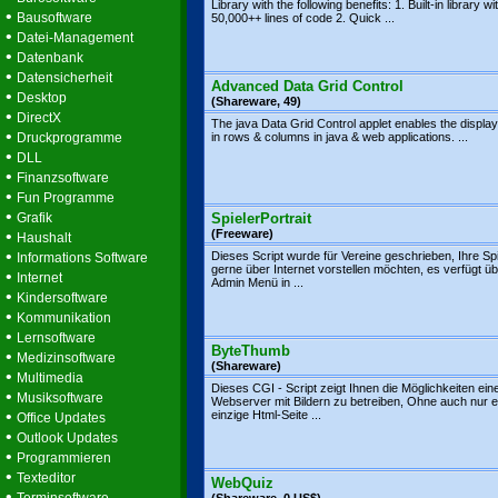
Library with the following benefits: 1. Built-in library wi
•
Bausoftware
50,000++ lines of code 2. Quick ...
•
Datei-Management
•
Datenbank
•
Datensicherheit
Advanced Data Grid Control
•
Desktop
(Shareware, 49)
•
DirectX
The java Data Grid Control applet enables the display
•
Druckprogramme
in rows & columns in java & web applications. ...
•
DLL
•
Finanzsoftware
•
Fun Programme
•
Grafik
SpielerPortrait
•
(Freeware)
Haushalt
•
Dieses Script wurde für Vereine geschrieben, Ihre Spi
Informations Software
gerne über Internet vorstellen möchten, es verfügt üb
•
Internet
Admin Menü in ...
•
Kindersoftware
•
Kommunikation
•
Lernsoftware
ByteThumb
•
Medizinsoftware
(Shareware)
•
Multimedia
Dieses CGI - Script zeigt Ihnen die Möglichkeiten ein
•
Musiksoftware
Webserver mit Bildern zu betreiben, Ohne auch nur e
•
einzige Html-Seite ...
Office Updates
•
Outlook Updates
•
Programmieren
•
Texteditor
WebQuiz
•