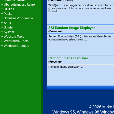
Terminsoftware
(Shareware, 0 US$)
•
Übersetzungssoftware
WebQuiz ist ein Programm, mit dem Sie verschieden
•
Quize online am Internet oder in einem Intranet löse
Utilities
Es läuft ...
•
Packer
•
Schriften Programme
•
Shell
•
Spiele
SSI Random Image Displayer
•
(Freeware)
System
•
Webcam Tools
Server Side Includes (SSI) müssen auf dem Server
vorhanden bzw. erlaubt sein. ...
•
Webstatistik Tools
•
Windows Updates
Random Image Displayer
(Freeware)
Random Image Displayer ...
©2026 Mirko
Windows 95, Windows 98,Window