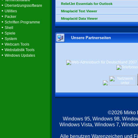
Terminsoftware
ReliefJet Essentials for Outlook
•
Übersetzungssoftware
•
Utilities
Miraplacid Text Viewer
•
Packer
Miraplacid Data Viewer
•
Schriften Programme
•
Shell
•
Spiele
Unsere Partnerseiten
•
System
•
Webcam Tools
•
Webstatistik Tools
•
Windows Updates
©2026 Mirko
Windows 95, Windows 98, Windo
Windows Vista, Windows 7, Windows
Alle benutzen Warenzeichen und F