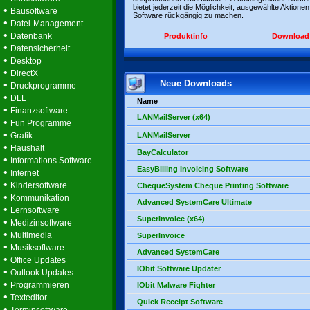
bietet jederzeit die Möglichkeit, ausgewählte Aktionen
•
Bausoftware
Software rückgängig zu machen.
•
Datei-Management
•
Datenbank
Produktinfo
Download
•
Datensicherheit
•
Desktop
•
DirectX
Neue Downloads
•
Druckprogramme
•
DLL
Name
•
Finanzsoftware
LANMailServer (x64)
•
Fun Programme
•
Grafik
LANMailServer
•
Haushalt
BayCalculator
•
Informations Software
EasyBilling Invoicing Software
•
Internet
•
Kindersoftware
ChequeSystem Cheque Printing Software
•
Kommunikation
Advanced SystemCare Ultimate
•
Lernsoftware
SuperInvoice (x64)
•
Medizinsoftware
•
Multimedia
SuperInvoice
•
Musiksoftware
Advanced SystemCare
•
Office Updates
IObit Software Updater
•
Outlook Updates
•
Programmieren
IObit Malware Fighter
•
Texteditor
Quick Receipt Software
•