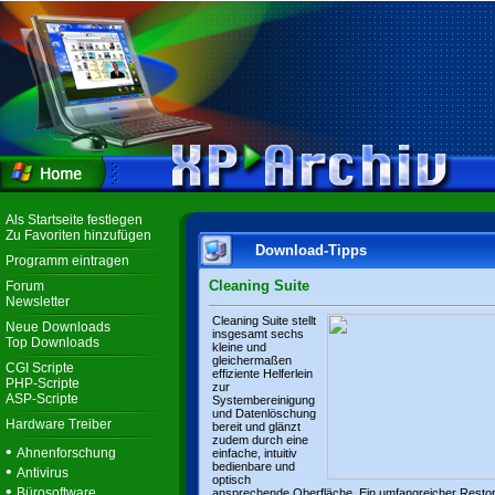
Als Startseite festlegen
Zu Favoriten hinzufügen
Download-Tipps
Programm eintragen
Cleaning Suite
Forum
Newsletter
Cleaning Suite stellt
Neue Downloads
insgesamt sechs
Top Downloads
kleine und
gleichermaßen
CGI Scripte
effiziente Helferlein
PHP-Scripte
zur
ASP-Scripte
Systembereinigung
und Datenlöschung
Hardware Treiber
bereit und glänzt
zudem durch eine
•
Ahnenforschung
einfache, intuitiv
bedienbare und
•
Antivirus
optisch
•
Bürosoftware
ansprechende Oberfläche. Ein umfangreicher Resto