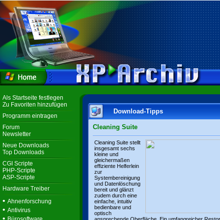
Als Startseite festlegen
Zu Favoriten hinzufügen
Download-Tipps
Programm eintragen
Cleaning Suite
Forum
Newsletter
Cleaning Suite stellt
Neue Downloads
insgesamt sechs
Top Downloads
kleine und
gleichermaßen
CGI Scripte
effiziente Helferlein
PHP-Scripte
zur
ASP-Scripte
Systembereinigung
und Datenlöschung
Hardware Treiber
bereit und glänzt
zudem durch eine
•
Ahnenforschung
einfache, intuitiv
bedienbare und
•
Antivirus
optisch
•
Bürosoftware
ansprechende Oberfläche. Ein umfangreicher Resto