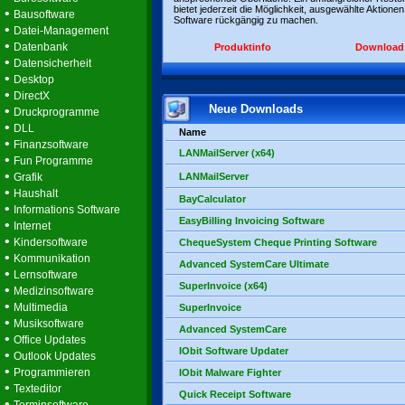
bietet jederzeit die Möglichkeit, ausgewählte Aktionen
•
Bausoftware
Software rückgängig zu machen.
•
Datei-Management
•
Datenbank
Produktinfo
Download
•
Datensicherheit
•
Desktop
•
DirectX
Neue Downloads
•
Druckprogramme
•
DLL
Name
•
Finanzsoftware
LANMailServer (x64)
•
Fun Programme
•
Grafik
LANMailServer
•
Haushalt
BayCalculator
•
Informations Software
EasyBilling Invoicing Software
•
Internet
•
Kindersoftware
ChequeSystem Cheque Printing Software
•
Kommunikation
Advanced SystemCare Ultimate
•
Lernsoftware
SuperInvoice (x64)
•
Medizinsoftware
•
Multimedia
SuperInvoice
•
Musiksoftware
Advanced SystemCare
•
Office Updates
IObit Software Updater
•
Outlook Updates
•
Programmieren
IObit Malware Fighter
•
Texteditor
Quick Receipt Software
•