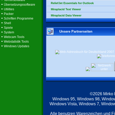
Terminsoftware
ReliefJet Essentials for Outlook
•
Übersetzungssoftware
•
Utilities
Miraplacid Text Viewer
•
Packer
Miraplacid Data Viewer
•
Schriften Programme
•
Shell
•
Spiele
Unsere Partnerseiten
•
System
•
Webcam Tools
•
Webstatistik Tools
•
Windows Updates
©2026 Mirko
Windows 95, Windows 98, Windo
Windows Vista, Windows 7, Windows
Alle benutzen Warenzeichen und F