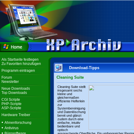
Als Startseite festlegen
Zu Favoriten hinzufügen
Download-Tipps
Programm eintragen
Cleaning Suite
Forum
Newsletter
Cleaning Suite stellt
Neue Downloads
insgesamt sechs
Top Downloads
kleine und
gleichermaßen
CGI Scripte
effiziente Helferlein
PHP-Scripte
zur
ASP-Scripte
Systembereinigung
und Datenlöschung
Hardware Treiber
bereit und glänzt
zudem durch eine
•
Ahnenforschung
einfache, intuitiv
bedienbare und
•
Antivirus
optisch
•
Bürosoftware
ansprechende Oberfläche. Ein umfangreicher Resto