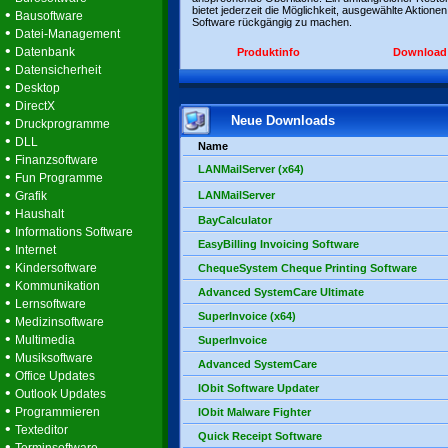
bietet jederzeit die Möglichkeit, ausgewählte Aktionen
•
Bausoftware
Software rückgängig zu machen.
•
Datei-Management
•
Datenbank
Produktinfo
Download
•
Datensicherheit
•
Desktop
•
DirectX
Neue Downloads
•
Druckprogramme
•
DLL
Name
•
Finanzsoftware
LANMailServer (x64)
•
Fun Programme
•
Grafik
LANMailServer
•
Haushalt
BayCalculator
•
Informations Software
EasyBilling Invoicing Software
•
Internet
•
Kindersoftware
ChequeSystem Cheque Printing Software
•
Kommunikation
Advanced SystemCare Ultimate
•
Lernsoftware
SuperInvoice (x64)
•
Medizinsoftware
•
Multimedia
SuperInvoice
•
Musiksoftware
Advanced SystemCare
•
Office Updates
IObit Software Updater
•
Outlook Updates
•
Programmieren
IObit Malware Fighter
•
Texteditor
Quick Receipt Software
•