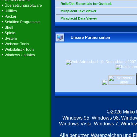
Terminsoftware
ReliefJet Essentials for Outlook
•
Übersetzungssoftware
•
Utilities
Miraplacid Text Viewer
•
Packer
Miraplacid Data Viewer
•
Schriften Programme
•
Shell
•
Spiele
Unsere Partnerseiten
•
System
•
Webcam Tools
•
Webstatistik Tools
•
Windows Updates
©2026 Mirko
Windows 95, Windows 98, Windo
Windows Vista, Windows 7, Windows
Alle benutzen Warenzeichen und F