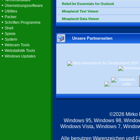
Terminsoftware
ReliefJet Essentials for Outlook
•
Übersetzungssoftware
•
Utilities
Miraplacid Text Viewer
•
Packer
Miraplacid Data Viewer
•
Schriften Programme
•
Shell
•
Spiele
Unsere Partnerseiten
•
System
•
Webcam Tools
•
Webstatistik Tools
•
Windows Updates
©2026 Mirko
Windows 95, Windows 98, Windo
Windows Vista, Windows 7, Windows
Alle benutzen Warenzeichen und F