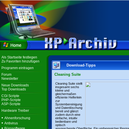
Als Startseite festlegen
Zu Favoriten hinzufügen
Download-Tipps
Programm eintragen
Cleaning Suite
Forum
Newsletter
Cleaning Suite stellt
Neue Downloads
insgesamt sechs
Top Downloads
kleine und
gleichermaßen
CGI Scripte
effiziente Helferlein
PHP-Scripte
zur
ASP-Scripte
Systembereinigung
und Datenlöschung
Hardware Treiber
bereit und glänzt
zudem durch eine
•
Ahnenforschung
einfache, intuitiv
bedienbare und
•
Antivirus
optisch
•
Bürosoftware
ansprechende Oberfläche. Ein umfangreicher Resto