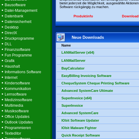
bietet jederzeit die Möglichkeit, ausgewählte Aktionen
•
Bausoftware
Software rückgängig zu machen.
•
Datei-Management
•
Datenbank
Produktinfo
Download
•
Datensicherheit
•
Desktop
•
DirectX
Neue Downloads
•
Druckprogramme
•
DLL
Name
•
Finanzsoftware
LANMailServer (x64)
•
Fun Programme
•
Grafik
LANMailServer
•
Haushalt
BayCalculator
•
Informations Software
EasyBilling Invoicing Software
•
Internet
•
Kindersoftware
ChequeSystem Cheque Printing Software
•
Kommunikation
Advanced SystemCare Ultimate
•
Lernsoftware
SuperInvoice (x64)
•
Medizinsoftware
•
Multimedia
SuperInvoice
•
Musiksoftware
Advanced SystemCare
•
Office Updates
IObit Software Updater
•
Outlook Updates
•
Programmieren
IObit Malware Fighter
•
Texteditor
Quick Receipt Software
•