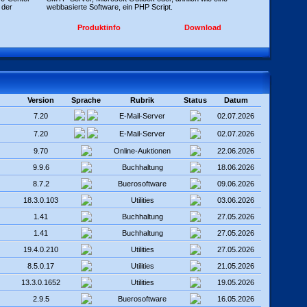
 der
webbasierte Software, ein PHP Script.
Produktinfo
Download
Version
Sprache
Rubrik
Status
Datum
7.20
E-Mail-Server
02.07.2026
7.20
E-Mail-Server
02.07.2026
9.70
Online-Auktionen
22.06.2026
9.9.6
Buchhaltung
18.06.2026
8.7.2
Buerosoftware
09.06.2026
18.3.0.103
Utilities
03.06.2026
1.41
Buchhaltung
27.05.2026
1.41
Buchhaltung
27.05.2026
19.4.0.210
Utilities
27.05.2026
8.5.0.17
Utilities
21.05.2026
13.3.0.1652
Utilities
19.05.2026
2.9.5
Buerosoftware
16.05.2026