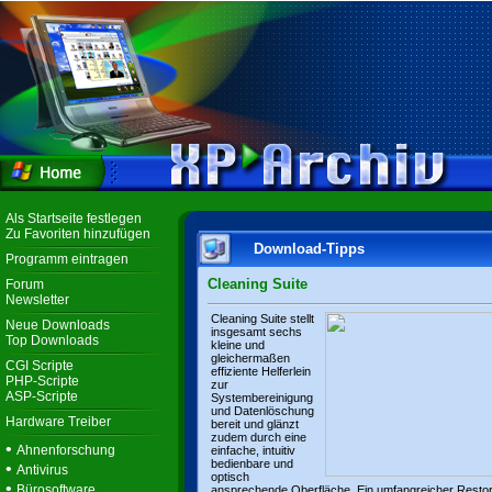
Als Startseite festlegen
Zu Favoriten hinzufügen
Download-Tipps
Programm eintragen
Cleaning Suite
Forum
Newsletter
Cleaning Suite stellt
Neue Downloads
insgesamt sechs
Top Downloads
kleine und
gleichermaßen
CGI Scripte
effiziente Helferlein
PHP-Scripte
zur
ASP-Scripte
Systembereinigung
und Datenlöschung
Hardware Treiber
bereit und glänzt
zudem durch eine
•
Ahnenforschung
einfache, intuitiv
bedienbare und
•
Antivirus
optisch
•
Bürosoftware
ansprechende Oberfläche. Ein umfangreicher Resto