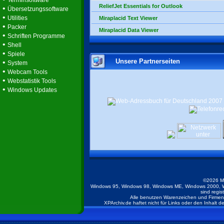
Terminsoftware
ReliefJet Essentials for Outlook
•
Übersetzungssoftware
•
Utilities
Miraplacid Text Viewer
•
Packer
Miraplacid Data Viewer
•
Schriften Programme
•
Shell
•
Spiele
Unsere Partnerseiten
•
System
•
Webcam Tools
•
Webstatistik Tools
•
Windows Updates
©2026 M
Windows 95, Windows 98, Windows ME, Windows 2000, W
sind regis
Alle benutzen Warenzeichen und Firmenb
XPArchiv.de haftet nicht für Links oder den Inhalt 