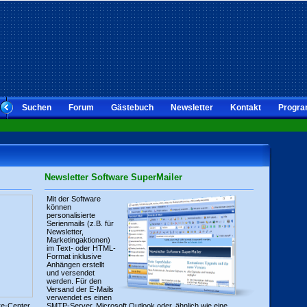
Suchen
Forum
Gästebuch
Newsletter
Kontakt
Progra
Newsletter Software SuperMailer
Mit der Software
können
personalisierte
Serienmails (z.B. für
Newsletter,
Marketingaktionen)
im Text- oder HTML-
Format inklusive
Anhängen erstellt
und versendet
werden. Für den
Versand der E-Mails
verwendet es einen
re-Center
SMTP-Server, Microsoft Outlook oder, ähnlich wie eine