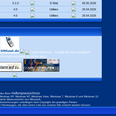
5.1.0
E-Mail
05.05.2026
4.0
Utilities
26.04.2026
4.0
Utilities
26.04.2026
Haftungsausschluss
irko Böer
indows XP, Windows NT, Windows Vista, Windows 7, Windows 8 und Windows 10
trierte Warenzeichen von Microsoft.
ezeichnungen unterliegen dem Copyright der jeweiligen Firmen.
der Homepages, die über einen Link von unserer Site erreicht werden können.