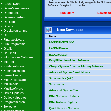
bietet jederzeit die Möglichkeit, ausgewählte Aktionen
•
Bausoftware
Software rückgängig zu machen.
•
Datei-Management
•
Datenbank
Produktinfo
Download
•
Datensicherheit
•
Desktop
•
DirectX
Neue Downloads
•
Druckprogramme
•
DLL
Name
•
Finanzsoftware
LANMailServer (x64)
•
Fun Programme
•
Grafik
LANMailServer
•
Haushalt
BayCalculator
•
Informations Software
EasyBilling Invoicing Software
•
Internet
•
Kindersoftware
ChequeSystem Cheque Printing Software
•
Kommunikation
Advanced SystemCare Ultimate
•
Lernsoftware
SuperInvoice (x64)
•
Medizinsoftware
•
Multimedia
SuperInvoice
•
Musiksoftware
Advanced SystemCare
•
Office Updates
IObit Software Updater
•
Outlook Updates
•
Programmieren
IObit Malware Fighter
•
Texteditor
Quick Receipt Software
•