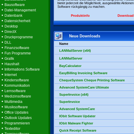
bietet jederzeit die Möglichkeit, ausgewählte Aktionen
•
Bausoftware
Software rückgängig zu machen.
•
Datei-Management
•
Datenbank
Produktinfo
Download
•
Datensicherheit
•
Desktop
•
DirectX
Neue Downloads
•
Druckprogramme
•
DLL
Name
•
Finanzsoftware
LANMailServer (x64)
•
Fun Programme
•
Grafik
LANMailServer
•
Haushalt
BayCalculator
•
Informations Software
EasyBilling Invoicing Software
•
Internet
•
Kindersoftware
ChequeSystem Cheque Printing Software
•
Kommunikation
Advanced SystemCare Ultimate
•
Lernsoftware
SuperInvoice (x64)
•
Medizinsoftware
•
Multimedia
SuperInvoice
•
Musiksoftware
Advanced SystemCare
•
Office Updates
IObit Software Updater
•
Outlook Updates
•
Programmieren
IObit Malware Fighter
•
Texteditor
Quick Receipt Software
•