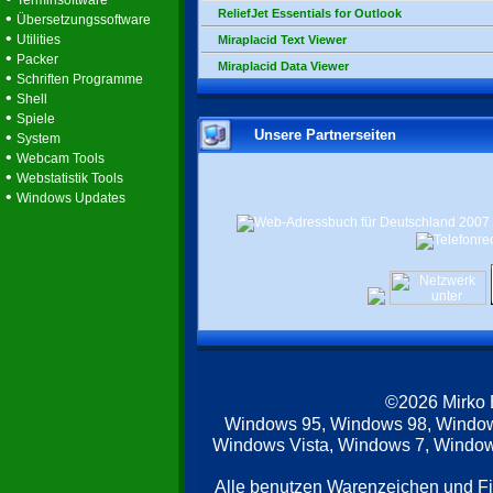
Terminsoftware
ReliefJet Essentials for Outlook
•
Übersetzungssoftware
•
Utilities
Miraplacid Text Viewer
•
Packer
Miraplacid Data Viewer
•
Schriften Programme
•
Shell
•
Spiele
Unsere Partnerseiten
•
System
•
Webcam Tools
•
Webstatistik Tools
•
Windows Updates
©2026 Mirko
Windows 95, Windows 98, Windo
Windows Vista, Windows 7, Windows
Alle benutzen Warenzeichen und F