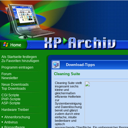
Als Startseite festlegen
Zu Favoriten hinzufügen
Download-Tipps
Programm eintragen
Cleaning Suite
Forum
Newsletter
Cleaning Suite stellt
Neue Downloads
insgesamt sechs
Top Downloads
kleine und
gleichermaßen
CGI Scripte
effiziente Helferlein
PHP-Scripte
zur
ASP-Scripte
Systembereinigung
und Datenlöschung
Hardware Treiber
bereit und glänzt
zudem durch eine
•
Ahnenforschung
einfache, intuitiv
bedienbare und
•
Antivirus
optisch
•
Bürosoftware
ansprechende Oberfläche. Ein umfangreicher Resto