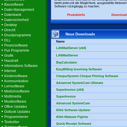
bietet jederzeit die Möglichkeit, ausgewählte Aktionen
•
Bausoftware
Software rückgängig zu machen.
•
Datei-Management
•
Datenbank
Produktinfo
Download
•
Datensicherheit
•
Desktop
•
DirectX
Neue Downloads
•
Druckprogramme
•
DLL
Name
•
Finanzsoftware
LANMailServer (x64)
•
Fun Programme
•
Grafik
LANMailServer
•
Haushalt
BayCalculator
•
Informations Software
EasyBilling Invoicing Software
•
Internet
•
Kindersoftware
ChequeSystem Cheque Printing Software
•
Kommunikation
Advanced SystemCare Ultimate
•
Lernsoftware
SuperInvoice (x64)
•
Medizinsoftware
•
Multimedia
SuperInvoice
•
Musiksoftware
Advanced SystemCare
•
Office Updates
IObit Software Updater
•
Outlook Updates
•
Programmieren
IObit Malware Fighter
•
Texteditor
Quick Receipt Software
•