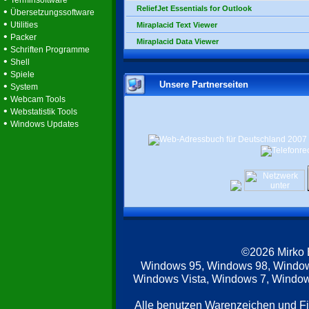
Terminsoftware
ReliefJet Essentials for Outlook
•
Übersetzungssoftware
•
Utilities
Miraplacid Text Viewer
•
Packer
Miraplacid Data Viewer
•
Schriften Programme
•
Shell
•
Spiele
Unsere Partnerseiten
•
System
•
Webcam Tools
•
Webstatistik Tools
•
Windows Updates
©2026 Mirko
Windows 95, Windows 98, Windo
Windows Vista, Windows 7, Windows
Alle benutzen Warenzeichen und F