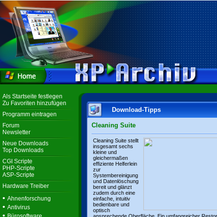
Als Startseite festlegen
Zu Favoriten hinzufügen
Download-Tipps
Programm eintragen
Cleaning Suite
Forum
Newsletter
Cleaning Suite stellt
Neue Downloads
insgesamt sechs
Top Downloads
kleine und
gleichermaßen
CGI Scripte
effiziente Helferlein
PHP-Scripte
zur
ASP-Scripte
Systembereinigung
und Datenlöschung
Hardware Treiber
bereit und glänzt
zudem durch eine
•
Ahnenforschung
einfache, intuitiv
bedienbare und
•
Antivirus
optisch
•
Bürosoftware
ansprechende Oberfläche. Ein umfangreicher Resto